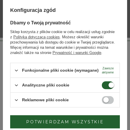
Konfiguracja zgód
INNE PRODUKTY PRODUCENTA
Dbamy o Twoją prywatność
Lista alkoholi producenta
Sklep korzysta z plików cookie w celu realizacji usług zgodnie
z
Polityką dotyczącą cookies
. Możesz określić warunki
przechowywania lub dostępu do cookie w Twojej przeglądarce.
Więcej informacji na temat warunków i prywatności można
znaleźć także na stronie
Prywatność i warunki Google
.
Zawsze
Funkcjonalne pliki cookie (wymagane)
aktywne
Strona przeznaczona dla osób pełnoletnich.
Analityczne pliki cookie
Czy masz ukończone 18 lat?
Biondi-Santi Brunello di
Biondi-Santi Riserva
Montalcino Riserva 1999
Vertical Collection 1998,
Reklamowe pliki cookie
2008, 2016
7 154,50 zł
TAK
NIE
15 352,00 zł
POTWIERDZAM WSZYSTKIE
Dbamy o Twoją prywatność
– szczegóły w
polityce prywatności
.