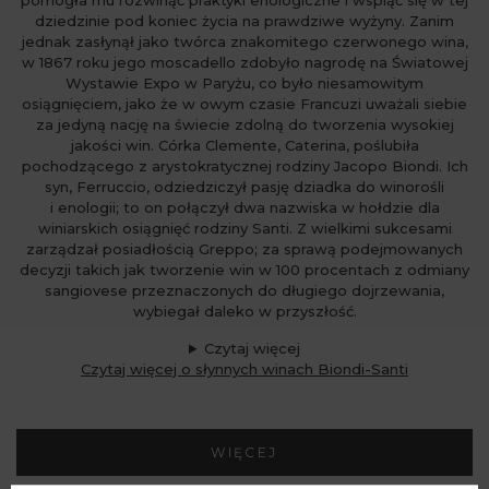
pomogła mu rozwinąć praktyki enologiczne i wspiąć się w tej
dziedzinie pod koniec życia na prawdziwe wyżyny. Zanim
jednak zasłynął jako twórca znakomitego czerwonego wina,
w 1867 roku jego moscadello zdobyło nagrodę na Światowej
Wystawie Expo w Paryżu, co było niesamowitym
osiągnięciem, jako że w owym czasie Francuzi uważali siebie
za jedyną nację na świecie zdolną do tworzenia wysokiej
jakości win. Córka Clemente, Caterina, poślubiła
pochodzącego z arystokratycznej rodziny Jacopo Biondi. Ich
syn, Ferruccio, odziedziczył pasję dziadka do winorośli
i enologii; to on połączył dwa nazwiska w hołdzie dla
winiarskich osiągnięć rodziny Santi. Z wielkimi sukcesami
zarządzał posiadłością Greppo; za sprawą podejmowanych
decyzji takich jak tworzenie win w 100 procentach z odmiany
sangiovese przeznaczonych do długiego dojrzewania,
wybiegał daleko w przyszłość.
Czytaj więcej
Czytaj więcej o słynnych winach Biondi-Santi
WIĘCEJ