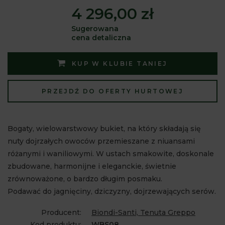
4 296,00 zł
Sugerowana
cena detaliczna
KUP W KLUBIE TANIEJ
PRZEJDŹ DO OFERTY HURTOWEJ
Bogaty, wielowarstwowy bukiet, na który składają się
nuty dojrzałych owoców przemieszane z niuansami
różanymi i waniliowymi. W ustach smakowite, doskonale
zbudowane, harmonijne i eleganckie, świetnie
zrównoważone, o bardzo długim posmaku.
Podawać do jagnięciny, dziczyzny, dojrzewających serów.
Producent:
Biondi-Santi, Tenuta Greppo
Kod produktu:
WBS08