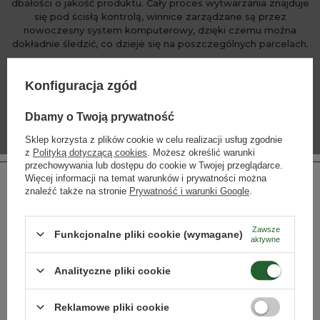
dbałości o jakość produktu. Cały proces wytwarzania znajduje
się pod ścisłą kontrolą, winnice zarządzane są przez
nowoczesny system komputerowy, dzięki czemu można
dokładnie śledzić, co dzieje się na poszczególnych parcelach.
Konfiguracja zgód
WIĘCEJ
Dbamy o Twoją prywatność
Sklep korzysta z plików cookie w celu realizacji usług zgodnie
z
Polityką dotyczącą cookies
. Możesz określić warunki
przechowywania lub dostępu do cookie w Twojej przeglądarce.
INNE PRODUKTY PRODUCENTA
Więcej informacji na temat warunków i prywatności można
Lista alkoholi producenta
znaleźć także na stronie
Prywatność i warunki Google
.
Zawsze
Funkcjonalne pliki cookie (wymagane)
aktywne
Strona przeznaczona dla osób pełnoletnich.
Analityczne pliki cookie
Czy masz ukończone 18 lat?
Reklamowe pliki cookie