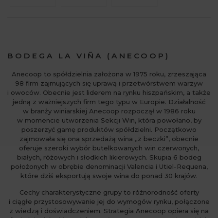
BODEGA LA VIÑA (ANECOOP)
Anecoop to spółdzielnia założona w 1975 roku, zrzeszająca
98 firm zajmujących się uprawą i przetwórstwem warzyw
i owoców. Obecnie jest liderem na rynku hiszpańskim, a także
jedną z ważniejszych firm tego typu w Europie. Działalność
w branży winiarskiej Anecoop rozpoczął w 1986 roku
w momencie utworzenia Sekcji Win, która powołano, by
poszerzyć gamę produktów spółdzielni. Początkowo
zajmowała się ona sprzedażą wina „z beczki”, obecnie
oferuje szeroki wybór butelkowanych win czerwonych,
białych, różowych i słodkich likierowych. Skupia 6 bodeg
położonych w obrębie denominacji Valencia i Utiel-Requena,
które dziś eksportują swoje wina do ponad 30 krajów.
Cechy charakterystyczne grupy to różnorodność oferty
i ciągłe przystosowywanie jej do wymogów rynku, połączone
z wiedzą i doświadczeniem. Strategia Anecoop opiera się na