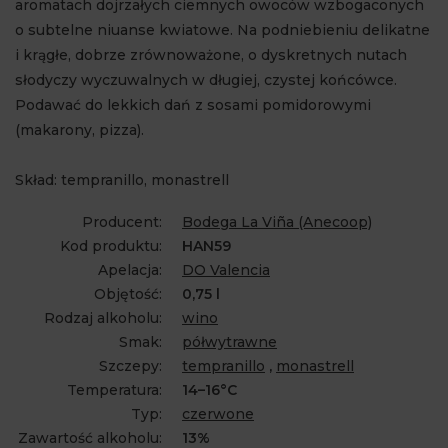
aromatach dojrzałych ciemnych owoców wzbogaconych
o subtelne niuanse kwiatowe. Na podniebieniu delikatne
i krągłe, dobrze zrównoważone, o dyskretnych nutach
słodyczy wyczuwalnych w długiej, czystej końcówce.
Podawać do lekkich dań z sosami pomidorowymi
(makarony, pizza).
Skład: tempranillo, monastrell
Producent:
Bodega La Viña (Anecoop)
Kod produktu:
HAN59
Apelacja:
DO Valencia
Objętość:
0,75 l
Rodzaj alkoholu:
wino
Smak:
półwytrawne
Szczepy:
tempranillo
,
monastrell
Temperatura:
14–16°C
Typ:
czerwone
Zawartość alkoholu:
13%