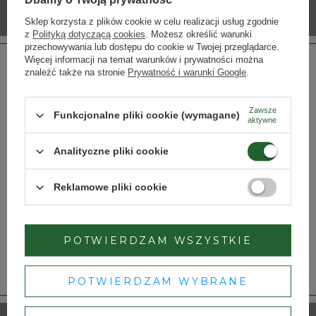
Sklep korzysta z plików cookie w celu realizacji usług zgodnie
z
Polityką dotyczącą cookies
. Możesz określić warunki
przechowywania lub dostępu do cookie w Twojej przeglądarce.
Więcej informacji na temat warunków i prywatności można
znaleźć także na stronie
Prywatność i warunki Google
.
Zawsze
Funkcjonalne pliki cookie (wymagane)
aktywne
Strona przeznaczona dla osób pełnoletnich.
Analityczne pliki cookie
Czy masz ukończone 18 lat?
Reklamowe pliki cookie
TAK
NIE
POTWIERDZAM WSZYSTKIE
Dbamy o Twoją prywatność
– szczegóły w
polityce prywatności
.
POTWIERDZAM WYBRANE