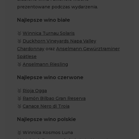
prezentowane podczas wydarzenia.
Najlepsze wino białe
🥇
Winnica Turnau Solaris
🥈
Duckhorn Vineyards Napa Valley
Chardonnay
oraz
Anselmann Gewürztraminer
Spätlese
🥉
Anselmann Riesling
Najlepsze wino czerwone
🥇
Rioja Ogga
🥈
Ramón Bilbao Gran Reserva
🥉
Canace Nero di Troia
Najlepsze wino polskie
🥇 Winnica Kosmos Luna