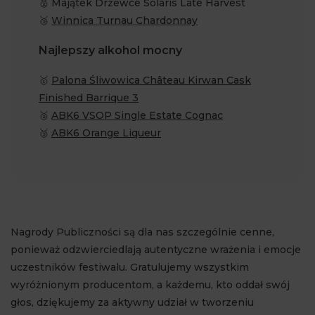
🥈 Majątek Drzewce Solaris Late Harvest
🥉
Winnica Turnau Chardonnay
Najlepszy alkohol mocny
🥇
Palona Śliwowica Château Kirwan Cask
Finished Barrique 3
🥈
ABK6 VSOP Single Estate Cognac
🥉
ABK6 Orange Liqueur
Nagrody Publiczności są dla nas szczególnie cenne,
ponieważ odzwierciedlają autentyczne wrażenia i emocje
uczestników festiwalu. Gratulujemy wszystkim
wyróżnionym producentom, a każdemu, kto oddał swój
głos, dziękujemy za aktywny udział w tworzeniu