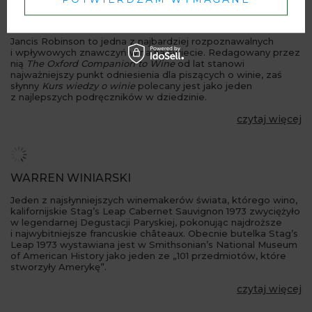
JANCIS ROBINSON
Jancis Robinson to jedna z najbardziej rozpoznawalnych
i wpływowych znawczyń wina na świecie. Redagowany przez
nią
The Oxford Companion to Wine
od lat stanowi
najważniejszy punkt odniesienia dla piszących o winie, zaś
słynny
Kurs wiedzy o winie
polecany jest jako jeden
z najlepszych podręczników w dziedzinie.
czytaj więcej
WARREN WINIARSKI
Jeden z najsłynniejszych winemakerów świata, którego wino,
kalifornijskie Stag’s Leap Cabernet Sauvignon 1973 zwyciężyło
w legendarnej Degustacji Paryskiej, pokonując najdroższe
i najwybitniejsze francuskie châteaux. Obecnie butelka Stag’s
Leap 1973 wystawiana jest w Smithsonian’s National Museum
of American History jako jeden ze „101 przedmiotów, które
stworzyły Amerykę”.
czytaj więcej