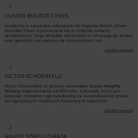
OLIVIER BOURDET-PEES
Urodzony w Lasseube należącym do regioniu Béarn, Olivier
Bourdet-Pees wychowywał się w rodzinie winiarzy
spółdzielców. Jego dziadek zaszczepił w nim pasję do drzew
oraz genetyki i jej wpływu na różnorodność win.
czytaj więcej
VICTOR SCHOENFELD
Victor Schoenfeld to główny winemaker
Golan Heights
Winery
nieprzerwanie od 1991 roku. Człowiek, który jest
prawnie i moralnie odpowiedzialny za wywindowanie Izraela
do najwyższych możliwych światowych rejestrów.
czytaj więcej
AGUSTÍ TORELLÓ MATA