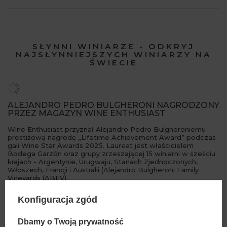
SŁYNNI WINIARZE - ODKRYJ
NAJSŁYNNIEJSZYCH WINIARZY NA
ŚWIECIE
ALEJANDRO PEDRO BULGHERONI NAGRODZONY
PRZEZ MAGAZYN WINE ENTHUSIAST
Wine Enthusiast przyznał Alejandro Pedro Bulgheroniemu
prestiżową nagrodę „Lifetime Achievement Award” podczas
gali Wine Star Awards 2025. Laureat jest właścicielem
Bodega Garzón oraz grupy zrzeszającej 15 winiarni w sześciu
krajach - Argentynie, Urugwaju, Stanach Zjednoczonych,
Włoszech, Francji i Australii (Alejandro Bulgheroni Family
Vineyards (ABFV).
czytaj więcej
Konfiguracja zgód
Dbamy o Twoją prywatność