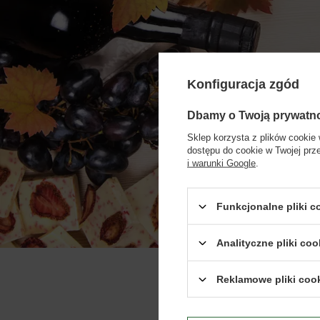
Konfiguracja zgód
Dbamy o Twoją prywatn
Biuro 
Sklep korzysta z plików cookie 
dostępu do cookie w Twojej prz
i warunki Google
.
Funkcjonalne pliki 
Analityczne pliki coo
Reklamowe pliki coo