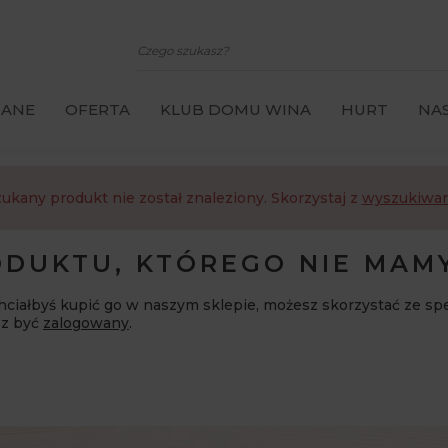
CANE
OFERTA
KLUB DOMU WINA
HURT
NAS
ukany produkt nie został znaleziony. Skorzystaj z
wyszukiwar
DUKTU, KTÓREGO NIE MAM
 chciałbyś kupić go w naszym sklepie, możesz skorzystać ze sp
sz być
zalogowany
.