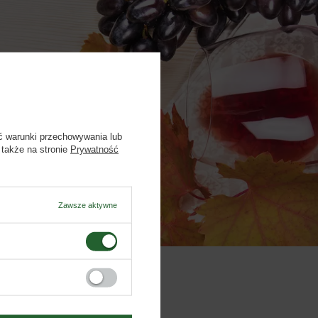
– 17.00
ć warunki przechowywania lub
 także na stronie
Prywatność
Zawsze aktywne