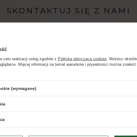
SKONTAKTUJ SIĘ Z NAMI
pomoc@domwina.pl
ość
obsługi klienta czynne poniedziałek – piątek w godz. 9.00 
w celu realizacji usług zgodnie z
Polityką dotyczącą cookies
. Możesz określi
eglądarce. Więcej informacji na temat warunków i prywatności można znaleźć
Strona przeznaczona dla osób pełnoletnich.
NAPISZ DO NAS
cookie (wymagane)
Czy masz ukończone 18 lat?
kie
TAK
NIE
kie
Dbamy o Twoją prywatność
– szczegóły w
polityce prywatności
.