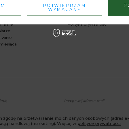
AM
POTWIERDZAM
P
 WIEDZY
INFORMACJE
WYMAGANE
 aktualności
Regulamin
niarnie
Polityka prywatności
niarze
 winie
miesiąca
 zgodę na przetwarzanie moich danych osobowych (adres e-m
macją handlową (marketing). Więcej w
polityce prywatności