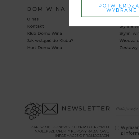
POTWIERDZ
DOM WINA
BAZA
WYBRANE
O nas
Relacje i
Kontakt
Słynne wi
Klub Domu Wina
Słynni wi
Jak wstąpić do Klubu?
Wiedza o
Hurt Domu Wina
Zestawy 
NEWSLETTER
ZAPISZ SIĘ DO NEWSLETTERA* I OTRZYMUJ
Wyrażam
NAJLEPSZE OFERTY KUPONY RABATOWE
z infor
INFORMACJE O PROMOCJACH