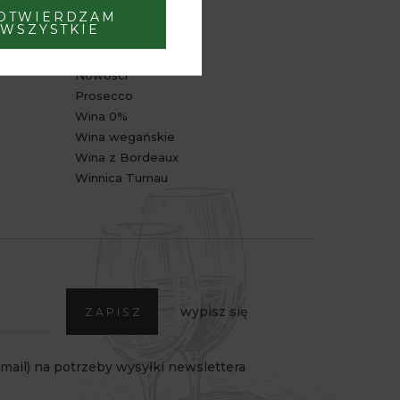
OTWIERDZAM
POLECANE
WSZYSTKIE
Bestsellery
Nowości
Prosecco
Wina 0%
Wina wegańskie
Wina z Bordeaux
Winnica Turnau
wypisz się
ZAPISZ
ail) na potrzeby wysyłki newslettera