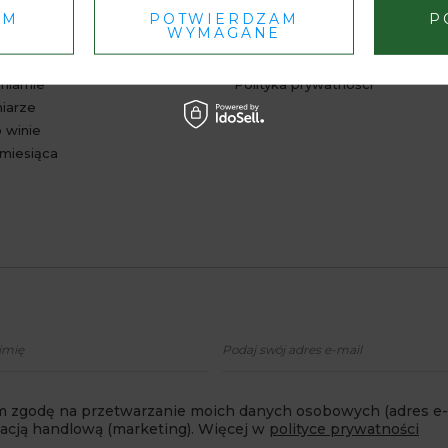
AM
POTWIERDZAM
P
 WIEDZY
INFORMACJE
WYMAGANE
 aktualności
Regulamin
niarnie
Polityka prywatności
niarze
 winie
miesiąca
 zgodę na przetwarzanie moich danych osobowych (adres e-m
macją handlową (marketing). Więcej w
polityce prywatności