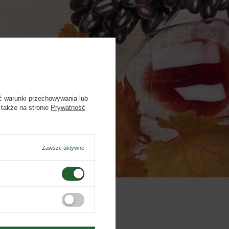
– 17.00
ć warunki przechowywania lub
 także na stronie
Prywatność
Zawsze aktywne