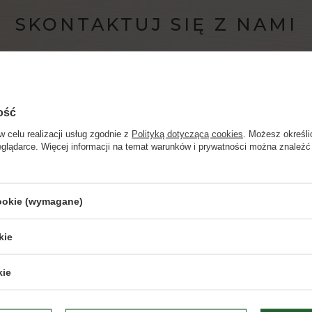
SKONTAKTUJ SIĘ Z NAMI
pomoc@domwina.pl
ość
obsługi klienta czynne poniedziałek – piątek w godz. 9.00 
w celu realizacji usług zgodnie z
Polityką dotyczącą cookies
. Możesz określi
eglądarce. Więcej informacji na temat warunków i prywatności można znaleźć
Strona przeznaczona dla osób pełnoletnich.
NAPISZ DO NAS
cookie (wymagane)
Czy masz ukończone 18 lat?
kie
TAK
NIE
kie
Dbamy o Twoją prywatność
– szczegóły w
polityce prywatności
.