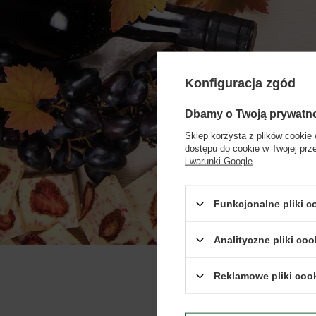
Konfiguracja zgód
Dbamy o Twoją prywatn
Biuro 
Sklep korzysta z plików cookie 
dostępu do cookie w Twojej prz
i warunki Google
.
Funkcjonalne pliki 
Analityczne pliki coo
Reklamowe pliki coo