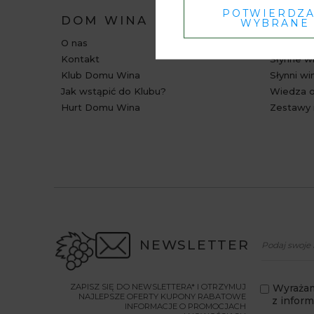
POTWIERDZ
DOM WINA
BAZA
WYBRANE
O nas
Relacje i
Kontakt
Słynne wi
Klub Domu Wina
Słynni wi
Jak wstąpić do Klubu?
Wiedza o
Hurt Domu Wina
Zestawy 
NEWSLETTER
ZAPISZ SIĘ DO NEWSLETTERA* I OTRZYMUJ
Wyrażam
NAJLEPSZE OFERTY KUPONY RABATOWE
z infor
INFORMACJE O PROMOCJACH