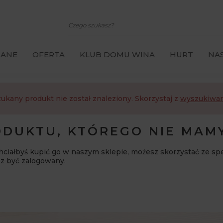
CANE
OFERTA
KLUB DOMU WINA
HURT
NAS
ukany produkt nie został znaleziony. Skorzystaj z
wyszukiwar
DUKTU, KTÓREGO NIE MAM
 chciałbyś kupić go w naszym sklepie, możesz skorzystać ze sp
sz być
zalogowany
.