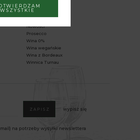
OTWIERDZAM
POLECANE
WSZYSTKIE
Bestsellery
Nowości
Prosecco
Wina 0%
Wina wegańskie
Wina z Bordeaux
Winnica Turnau
wypisz się
ZAPISZ
ail) na potrzeby wysyłki newslettera