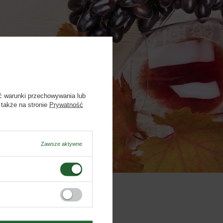
– 17.00
ć warunki przechowywania lub
 także na stronie
Prywatność
Zawsze aktywne