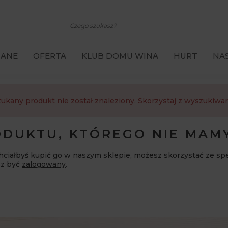
CANE
OFERTA
KLUB DOMU WINA
HURT
NAS
ukany produkt nie został znaleziony. Skorzystaj z
wyszukiwar
DUKTU, KTÓREGO NIE MAM
 chciałbyś kupić go w naszym sklepie, możesz skorzystać ze sp
sz być
zalogowany
.