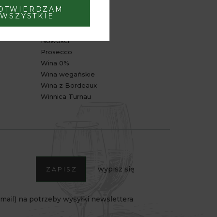
OTWIERDZAM
POLECANE
WSZYSTKIE
Bestsellery
Nowości
Prosecco
Wina 0%
Wina wegańskie
Wina z Bordeaux
Winnica Turnau
wypisz się
ZAPISZ
ail) na potrzeby wysyłki newslettera