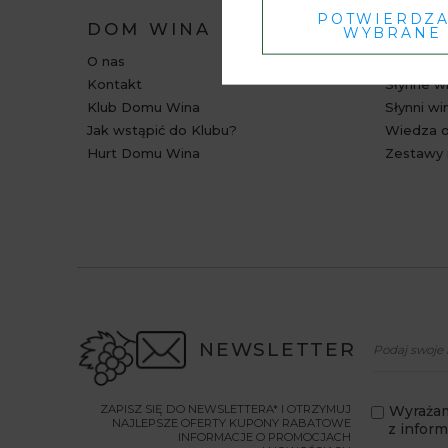
POTWIERDZ
DOM WINA
BAZA
WYBRANE
O nas
Relacje i
Kontakt
Słynne wi
Klub Domu Wina
Słynni wi
Jak wstąpić do Klubu?
Wiedza o
Hurt Domu Wina
Zestawy 
NEWSLETTER
ZAPISZ SIĘ DO NEWSLETTERA* I OTRZYMUJ
Wyrażam
NAJLEPSZE OFERTY KUPONY RABATOWE
z infor
INFORMACJE O PROMOCJACH