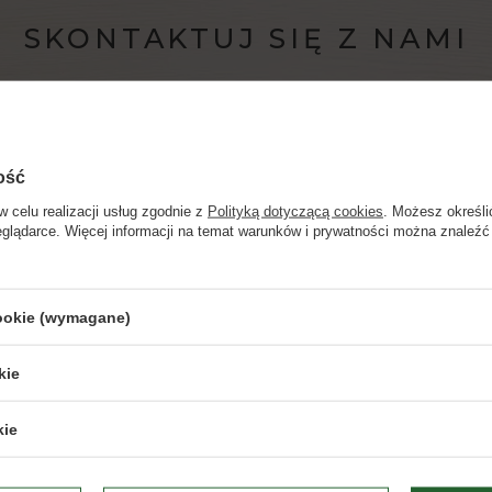
SKONTAKTUJ SIĘ Z NAMI
info@domwina.pl
ość
obsługi klienta czynne poniedziałek – piątek w godz. 9.00 
w celu realizacji usług zgodnie z
Polityką dotyczącą cookies
. Możesz określi
eglądarce. Więcej informacji na temat warunków i prywatności można znaleźć
Strona przeznaczona dla osób pełnoletnich.
NAPISZ DO NAS
cookie (wymagane)
Czy masz ukończone 18 lat?
kie
TAK
NIE
kie
Dbamy o Twoją prywatność
– szczegóły w
polityce prywatności
.