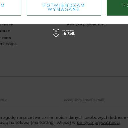
AM
POTWIERDZAM
P
 WIEDZY
INFORMACJE
WYMAGANE
 aktualności
Regulamin
niarnie
Polityka prywatności
niarze
 winie
miesiąca
 zgodę na przetwarzanie moich danych osobowych (adres e-m
macją handlową (marketing). Więcej w
polityce prywatności