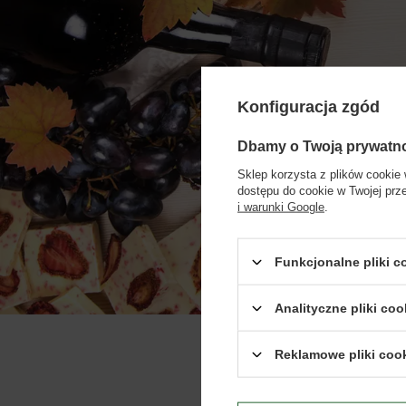
Konfiguracja zgód
Dbamy o Twoją prywatn
Biuro 
Sklep korzysta z plików cookie 
dostępu do cookie w Twojej prz
i warunki Google
.
Funkcjonalne pliki 
Analityczne pliki coo
Reklamowe pliki coo