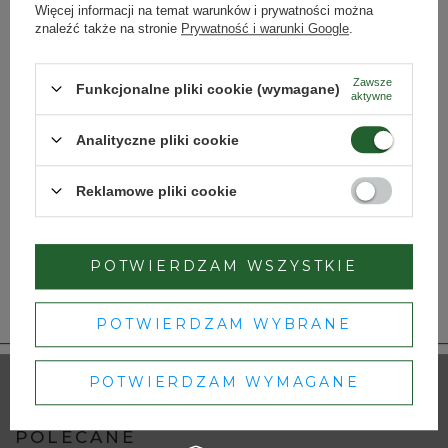
O nas
Więcej informacji na temat warunków i prywatności można
znaleźć także na stronie
Prywatność i warunki Google
.
Kontakt
Klub Domu Wina
Jak wstąpić do Klubu?
Zawsze
Funkcjonalne pliki cookie (wymagane)
aktywne
Hurt Domu Wina
Strona przeznaczona dla osób pełnoletnich.
Analityczne pliki cookie
Czy masz ukończone 18 lat?
BAZA WIEDZY
Relacje i aktualności
Reklamowe pliki cookie
Słynne winiarnie
TAK
NIE
Słynni winiarze
Wiedza o winie
POTWIERDZAM WSZYSTKIE
Dbamy o Twoją prywatność
Zestawy miesiąca
– szczegóły w
polityce prywatności
.
POTWIERDZAM WYBRANE
INFORMACJE
Regulamin
POTWIERDZAM WYMAGANE
Polityka prywatności
POLECANE