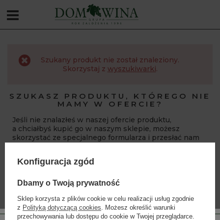
Szukany produkt nie został znaleziony.
Skorzystaj z
wyszukiwarki
.
SZUKASZ PRODUKTU, KTÓREGO NIE
MAMY W OFERCIE?
Jeśli nie znalazłeś w naszej ofercie produktu,
a chciałbyś kupić go w naszym sklepie, możesz
skorzystać ze specjalnego formularza i przesłać nam
opis szukanego przedmiotu. Aby móc to zrobić musisz
być
zalogowany
.
Konfiguracja zgód
Dbamy o Twoją prywatność
Sklep korzysta z plików cookie w celu realizacji usług zgodnie
z
Polityką dotyczącą cookies
. Możesz określić warunki
DOM WINA
przechowywania lub dostępu do cookie w Twojej przeglądarce.