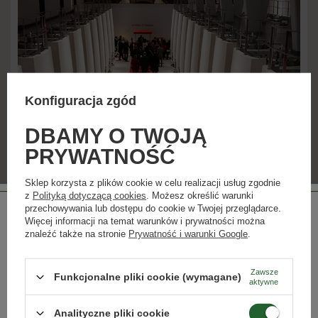
Konfiguracja zgód
DBAMY O TWOJĄ
PRYWATNOŚĆ
Sklep korzysta z plików cookie w celu realizacji usług zgodnie
z
Polityką dotyczącą cookies
. Możesz określić warunki
przechowywania lub dostępu do cookie w Twojej przeglądarce.
Więcej informacji na temat warunków i prywatności można
znaleźć także na stronie
Prywatność i warunki Google
.
Zawsze
Funkcjonalne pliki cookie (wymagane)
aktywne
Strona przeznaczona dla osób pełnoletnich.
Czy masz ukończone 18 lat?
Analityczne pliki cookie