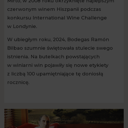
Mirto, w 2008 roku okrzyknięte najlepszym
czerwonym winem Hiszpanii podczas
konkursu International Wine Challenge
w Londynie.
W ubiegłym roku, 2024, Bodegas Ramón
Bilbao szumnie świętowała stulecie swego
istnienia. Na butelkach powstających
w winiarni win pojawiły się nowe etykiety
z liczbą 100 upamiętniające tę doniosłą
rocznicę.