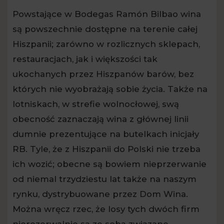
Powstające w Bodegas Ramón Bilbao wina
są powszechnie dostępne na terenie całej
Hiszpanii; zarówno w rozlicznych sklepach,
restauracjach, jak i większości tak
ukochanych przez Hiszpanów barów, bez
których nie wyobrażają sobie życia. Także na
lotniskach, w strefie wolnocłowej, swą
obecność zaznaczają wina z głównej linii
dumnie prezentujące na butelkach inicjały
RB. Tyle, że z Hiszpanii do Polski nie trzeba
ich wozić; obecne są bowiem nieprzerwanie
od niemal trzydziestu lat także na naszym
rynku, dystrybuowane przez Dom Wina.
Można wręcz rzec, że losy tych dwóch firm
nierozerwalnie są ze sobą związane –