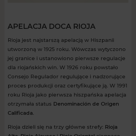
APELACJA DOCA RIOJA
Rioja jest najstarszą apelacją w Hiszpanii
utworzoną w 1925 roku. Wówczas wytyczono
jej granice i ustanowiono pierwsze regulacje
dla riojańskich win. W 1926 roku powstało
Consejo Regulador regulujące i nadzorujące
proces produkcji oraz certyfikujące ją. W 1991
roku Rioja jako pierwsza hiszpańska apelacja
otrzymała status
Denominación de Origen
Calificada
.
Rioja dzieli się na trzy główne strefy:
Rioja
Alta
,
Rioja Alavesa
i
Rioja Oriental
ciągnące