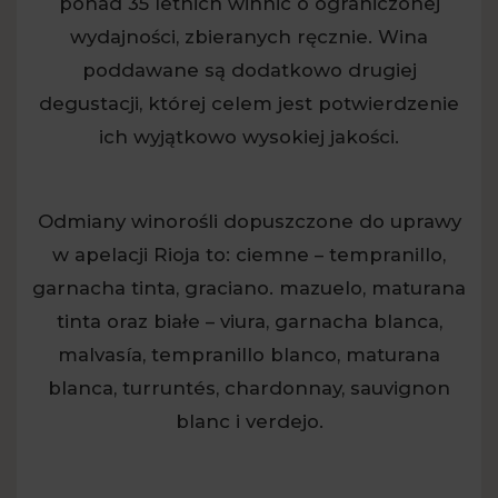
ponad 35 letnich winnic o ograniczonej
wydajności, zbieranych ręcznie. Wina
poddawane są dodatkowo drugiej
degustacji, której celem jest potwierdzenie
ich wyjątkowo wysokiej jakości.
Odmiany winorośli dopuszczone do uprawy
w apelacji Rioja to: ciemne – tempranillo,
garnacha tinta, graciano. mazuelo, maturana
tinta oraz białe – viura, garnacha blanca,
malvasía, tempranillo blanco, maturana
blanca, turruntés, chardonnay, sauvignon
blanc i verdejo.